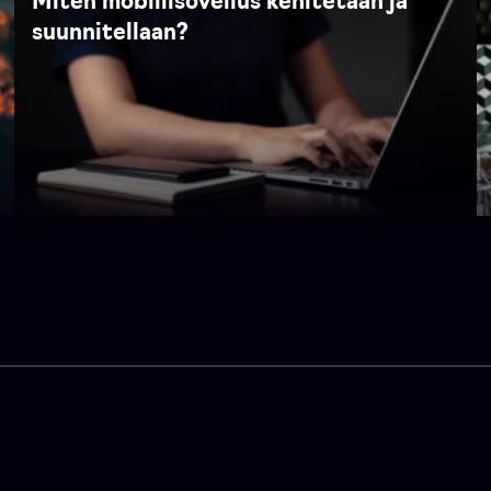
Miten mobiilisovellus kehitetään ja
suunnitellaan?