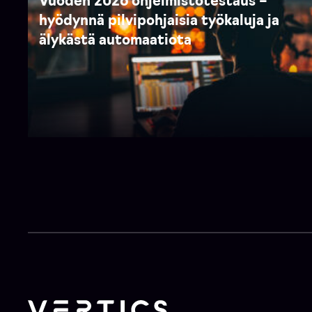
Vuoden 2026 ohjelmistotestaus –
hyödynnä pilvipohjaisia työkaluja ja
älykästä automaatiota