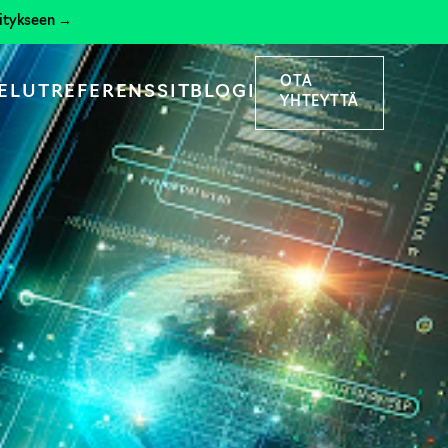
hitykseen →
OTA
ELUT
REFERENSSIT
BLOGI
YHTEYTTÄ