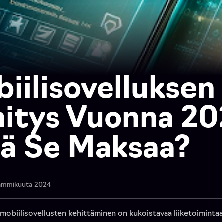
iilisovelluksen
itys Vuonna 20
ä Se Maksaa?
tammikuuta 2024
obiilisovellusten kehittäminen on kukoistavaa liiketoimintaa