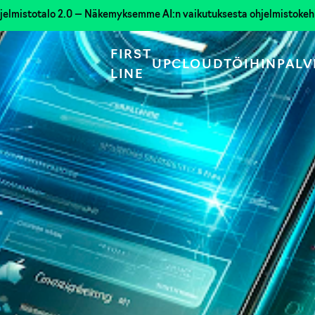
jelmistotalo 2.0 — Näkemyksemme AI:n vaikutuksesta ohjelmistoke
FIRST
UPCLOUD
TÖIHIN
PALV
LINE