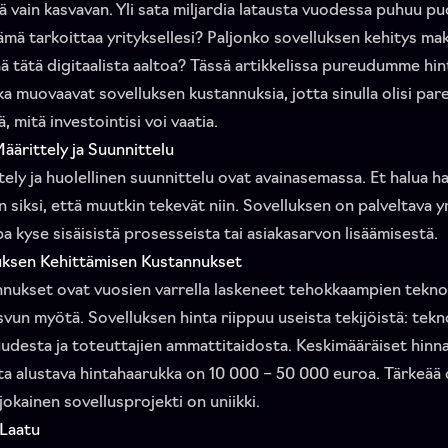
ä vain kasvavan. Yli sata miljardia latausta vuodessa puhuu pu
ämä tarkoittaa yrityksellesi? Paljonko sovelluksen kehitys mak
ä tätä digitaalista aaltoa? Tässä artikkelissa pureudumme hint
tka muovaavat sovelluksen kustannuksia, jotta sinulla olisi pa
, mitä investointisi voi vaatia.
äärittely ja Suunnittelu
tely ja huolellinen suunnittelu ovat avainasemassa. Et halua h
n siksi, että muutkin tekevät niin. Sovelluksen on palveltava y
pa kyse sisäisistä prosesseista tai asiakasarvon lisäämisestä.
luksen Kehittämisen Kustannukset
nukset ovat vuosien varrella laskeneet tehokkaampien tekno
vun myötä. Sovelluksen hinta riippuu useista tekijöistä: tekn
desta ja toteuttajien ammattitaidosta. Keskimääräiset hinna
ta alustava hintahaarukka on 10 000 – 50 000 euroa. Tärkeää 
jokainen sovellusprojekti on uniikki.
 Laatu