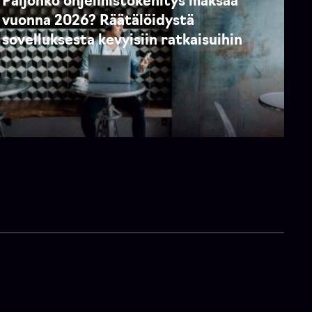
Paljonko ohjelmistokehitys maksaa
vuonna 2026? Räätälöidystä
sovelluksesta kevyisiin ratkaisuihin