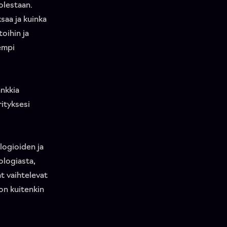
olestaan.
saa ja kuinka
oihin ja
rempi
ankkia
rityksesi
logioiden ja
ologiasta,
t vaihtelevat
on kuitenkin