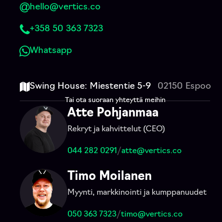
hello@vertics.co
+358 50 363 7323
Whatsapp
Swing House: Miestentie 5-9
02150 Espoo
Tai ota suoraan yhteyttä meihin
Atte Pohjanmaa
Rekryt ja kahvittelut (CEO)
044 282 0291
/
atte@vertics.co
Timo Moilanen
Myynti, markkinointi ja kumppanuudet
050 363 7323
/
timo@vertics.co