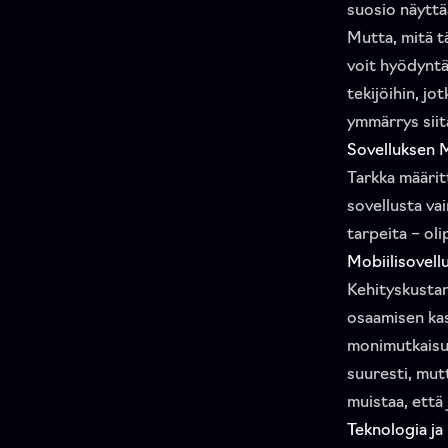
suosio näyttä
Mutta, mitä t
voit hyödyntä
tekijöihin, jo
ymmärrys siitä
Sovelluksen M
Tarkka määrit
sovellusta vai
tarpeita – oli
Mobiilisovel
Kehityskustan
osaamisen kas
monimutkaisuu
suuresti, mut
muistaa, että 
Teknologia ja