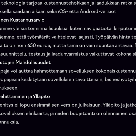
-teknologia tarjoaa kustannustehokkaan ja laadukkaan ratkais
ksella saadaan aikaan sekä iOS- että Android-versiot.
inen Kustannusarvio
mme yleisiä toiminnallisuuksia, kuten navigaatiota, kirjautumi
näemme, että työmäärät vaihtelevat laajasti. Työpäivän hinta t
alta on noin 650 euroa, mutta tämä on vain suuntaa antavaa.
äsuunnittelu, testaus ja laadunvarmistus vaikuttavat kokonais
stöjen Mahdollisuudet
öpaja voi auttaa hahmottamaan sovelluksen kokonaiskustannu
öpajassa keskitytään sovelluksen tavoitteisiin, bisneshyötyihi
mukseen.
ehittäminen ja Ylläpito
ehitys ei lopu ensimmäisen version julkaisuun. Ylläpito ja jat
sovelluksen elinkaarta, ja niiden budjetointi on olennainen os
annuksia.