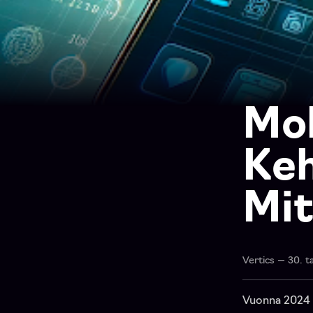
Mob
Keh
Mit
Vertics — 30. 
Vuonna 2024 m