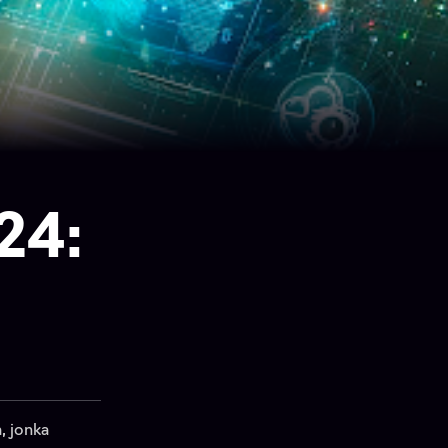
24:
, jonka