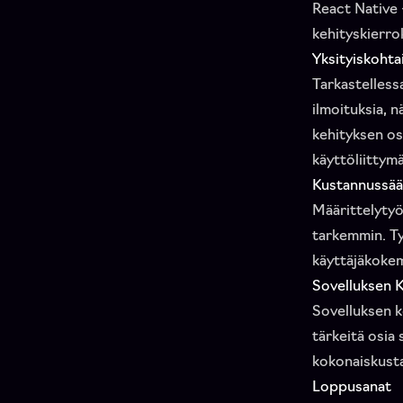
React Native 
kehityskierro
Yksityiskohta
Tarkastellessa
ilmoituksia, 
kehityksen os
käyttöliittym
Kustannussää
Määrittelyty
tarkemmin. Ty
käyttäjäkoke
Sovelluksen K
Sovelluksen k
tärkeitä osia 
kokonaiskust
Loppusanat