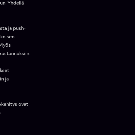
un. Yhdellä
sta ja push-
eknisen
 Myös
kustannuksiin.
kset
n ja
kokehitys ovat
a