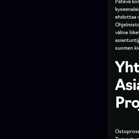
Pätevä kon
kyseenalais
ehdottaa v
Ohjelmisto
väline lii
asiantunti
suomen kie
Yht
Asi
Pro
Ostoproses