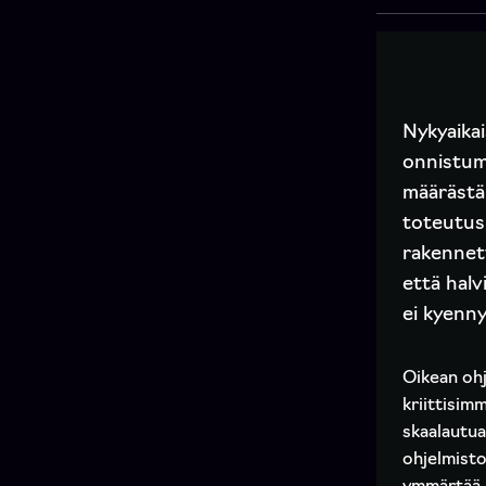
Nykyaikai
onnistumi
määrästä.
toteutus 
rakennett
että halv
ei kyenny
Oikean ohj
kriittisim
skaalautua
ohjelmisto