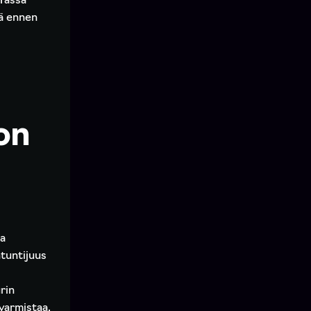
 Tässä
ää ennen
on
sa
ntuntijuus
rin
 varmistaa,