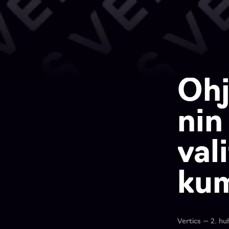
Ohj
nin
val
ku
Vertics — 2. hu