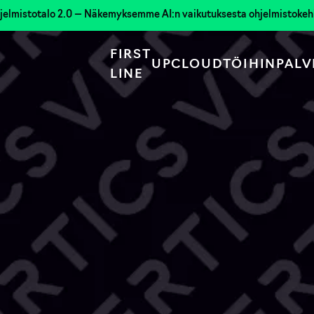
jelmistotalo 2.0 — Näkemyksemme AI:n vaikutuksesta ohjelmistoke
FIRST
UPCLOUD
TÖIHIN
PALV
LINE