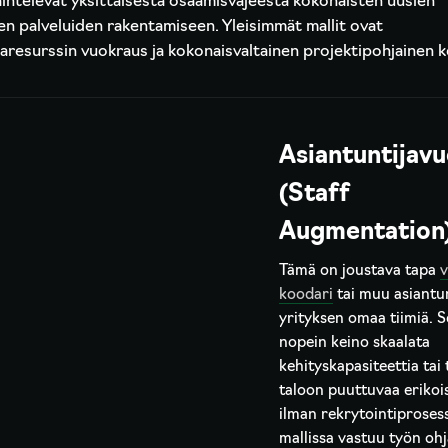
ihtelevat yksittäisestä osaamisvajeesta kokonaisten uusien
ten palveluiden rakentamiseen. Yleisimmät mallit ovat
jaresurssin vuokraus ja kokonaisvaltainen projektipohjainen k
Asiantuntijav
(Staff
Augmentation
Tämä on joustava tapa
v
koodari
tai muu asiantun
yrityksen omaa tiimiä. S
nopein keino skaalata
kehityskapasiteettia tai
taloon puuttuvaa erikoi
ilman rekrytointiprosess
mallissa vastuu työn oh