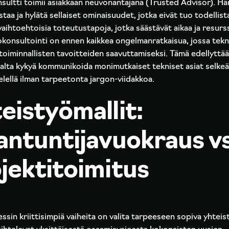
sultti toimii asiakkaan neuvonantajana (Trusted Advisor). Hä
taa ja hylätä sellaiset ominaisuudet, jotka eivät tuo todellista
aihtoehtoisia toteutustapoja, jotka säästävät aikaa ja resurss
konsultointi on ennen kaikkea ongelmanratkaisua, jossa tek
ketoiminnallisten tavoitteiden saavuttamiseksi. Tämä edellyttää
jalta kykyä kommunikoida monimutkaiset tekniset asiat selkeä
lellä ilman tarpeetonta jargon-viidakkoa.
eistyömallit:
antuntijavuokraus vs
jektitoimitus
sin kriittisimpiä vaiheita on valita tarpeeseen sopiva yhteist