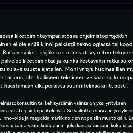
sessa liiketoimintaympäristössä ohjelmistoprojektin
nen ei ole enää kiinni pelkästä teknologiasta tai koodi
 Ratkaisevaksi tekijäksi on noussut se, miten teknine
palvelee liiketoimintaa ja kuinka kestäväksi ratkaisu o
u tulevaisuutta ajatellen. Moni yritys huomaa liian m
in tarjous johti kalliiseen tekniseen velkaan tai kumppa
t haastamaan alkuperäistä suunnitelmaa kriittisesti.
elmistokonsultin tai kehitystiimin valinta on yksi yrityksen
mistä strategisista päätöksistä. Se vaikuttaa suoraan yritykse
, innovoida ja reagoida markkinoiden nopeisiin muutoksiin. 
konsultointi vaatii kumppanin, joka kantaa vastuun kokonaisu