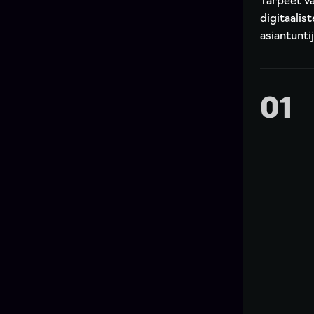
Tarpeet va
digitaalis
asiantunti
01