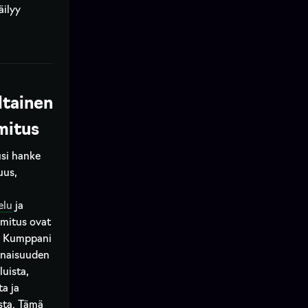
äilyy
ltainen
mitus
si hanke
uus,
elu
ja
imitus ovat
a. Kumppani
onaisuuden
luista,
ta ja
sta. Tämä