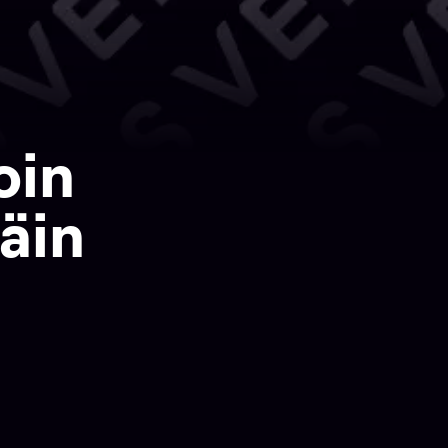
oin
äin