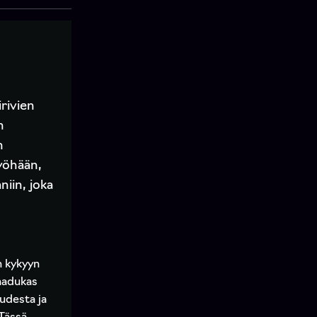
rivien
n
n
yöhään,
niin, joka
n kykyyn
Laadukas
udesta ja