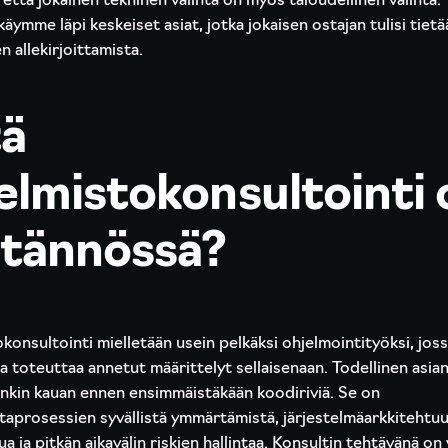
että jokainen tekninen valinta on myös taloudellinen valinta.
äymme läpi keskeiset asiat, jotka jokaisen ostajan tulisi tiet
 allekirjoittamista.
tä
elmistokonsultointi 
tännössä?
konsultointi mielletään usein pelkäksi ohjelmointityöksi, jos
ja toteuttaa annetut määrittelyt sellaisenaan. Todellinen asia
enkin kauan ennen ensimmäistäkään koodiriviä. Se on
ntaprosessien syvällistä ymmärtämistä, järjestelmäarkkitehtuu
ua ja pitkän aikavälin riskien hallintaa. Konsultin tehtävänä on