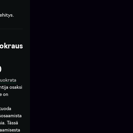
ehitys.
uokraus
)
uokrata
tija osaksi
e on
 tuoda
sosaamista
ia. Tässä
jaamisesta