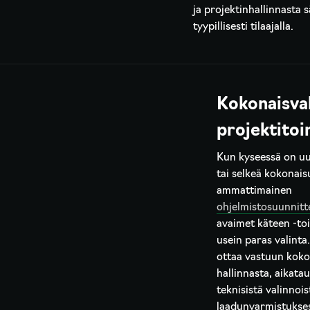
ja projektinhallinnasta s
tyypillisesti tilaajalla.
Kokonaisva
projektitoi
Kun kyseessä on uu
tai selkeä kokonais
ammattimainen
ohjelmistosuunnitt
avaimet käteen -to
usein paras valint
ottaa vastuun kok
hallinnasta, aikatau
teknisistä valinnois
laadunvarmistukse