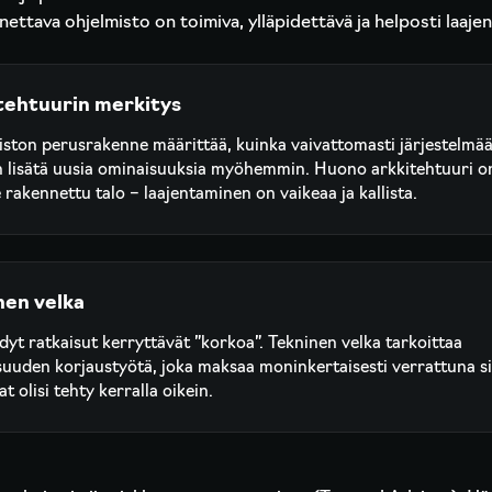
nettava ohjelmisto on toimiva, ylläpidettävä ja helposti laaje
tehtuurin merkitys
ston perusrakenne määrittää, kuinka vaivattomasti järjestelmä
 lisätä uusia ominaisuuksia myöhemmin. Huono arkkitehtuuri o
e rakennettu talo – laajentaminen on vaikeaa ja kallista.
nen velka
dyt ratkaisut kerryttävät ”korkoa”. Tekninen velka tarkoittaa
suuden korjaustyötä, joka maksaa moninkertaisesti verrattuna si
at olisi tehty kerralla oikein.