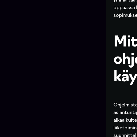
ymmärtää, 
oppaassa k
sopimuksen
Mi
ohj
käy
Ohjelmisto
asiantunti
alkaa kuit
liiketoimi
suunnittel