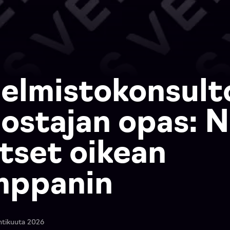
elmistokonsult
 ostajan opas: N
itset oikean
mppanin
htikuuta 2026