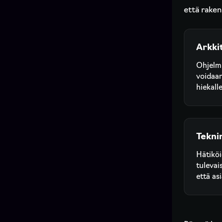
että raken
Arkki
Ohjelmi
voidaan
hiekall
Tekni
Hätiköi
tulevai
että asi