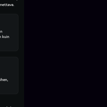
nnettava.
än
n kuin
ihen,