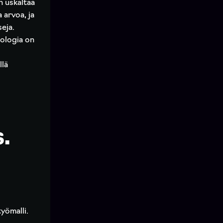
n uskaltaa
 arvoa, ja
eja.
nologia on
llä
.
yömalli.