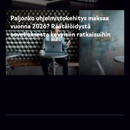
Paljonko ohjelmistokehitys maksaa
vuonna 2026? Räätälöidystä
sovelluksesta kevyisiin ratkaisuihin