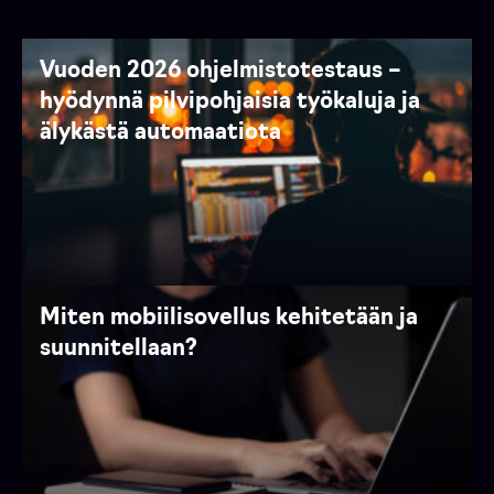
Vuoden 2026 ohjelmistotestaus –
hyödynnä pilvipohjaisia työkaluja ja
älykästä automaatiota
Miten mobiilisovellus kehitetään ja
suunnitellaan?