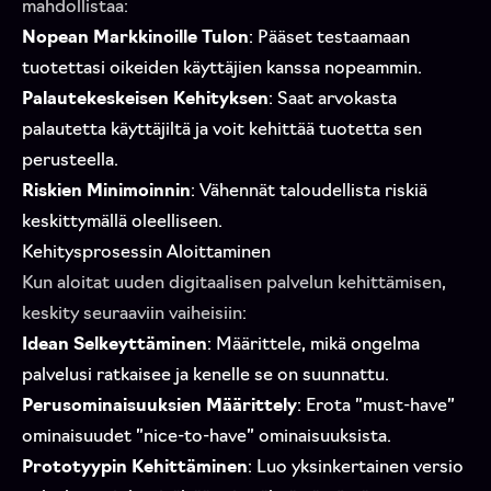
mahdollistaa:
Nopean Markkinoille Tulon
: Pääset testaamaan
tuotettasi oikeiden käyttäjien kanssa nopeammin.
Palautekeskeisen Kehityksen
: Saat arvokasta
palautetta käyttäjiltä ja voit kehittää tuotetta sen
perusteella.
Riskien Minimoinnin
: Vähennät taloudellista riskiä
keskittymällä oleelliseen.
Kehitysprosessin Aloittaminen
Kun aloitat uuden digitaalisen palvelun kehittämisen,
keskity seuraaviin vaiheisiin:
Idean Selkeyttäminen
: Määrittele, mikä ongelma
palvelusi ratkaisee ja kenelle se on suunnattu.
Perusominaisuuksien Määrittely
: Erota ”must-have”
ominaisuudet ”nice-to-have” ominaisuuksista.
Prototyypin Kehittäminen
: Luo yksinkertainen versio