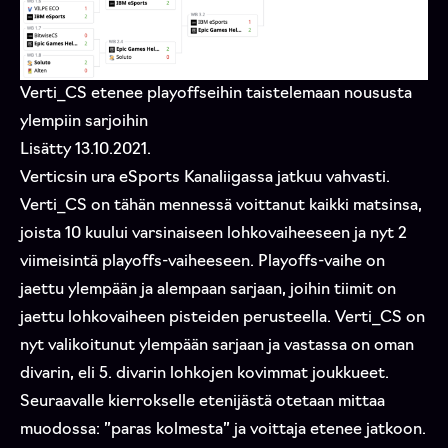
Verti_CS etenee playoffseihin taistelemaan noususta
ylempiin sarjoihin
Lisätty 13.10.2021.
Verticsin ura eSports Kanaliigassa jatkuu vahvasti.
Verti_CS on tähän mennessä voittanut kaikki matsinsa,
joista 10 kuului varsinaiseen lohkovaiheeseen ja nyt 2
viimeisintä playoffs-vaiheeseen. Playoffs-vaihe on
jaettu ylempään ja alempaan sarjaan, joihin tiimit on
jaettu lohkovaiheen pisteiden perusteella. Verti_CS on
nyt valikoitunut ylempään sarjaan ja vastassa on oman
divarin, eli 5. divarin lohkojen kovimmat joukkueet.
Seuraavalle kierrokselle etenijästä otetaan mittaa
muodossa: ”paras kolmesta” ja voittaja etenee jatkoon.