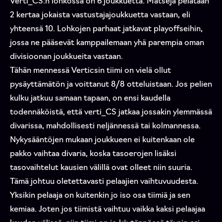
Verti_CS:n lohkossa on 6 joukkuetta. Matseja pelataan
2 kertaa jokaista vastustajajoukkuetta vastaan, eli
yhteensä 10. Lohkojen parhaat jatkavat playoffseihin,
jossa ne pääsevät kamppailemaan yhä parempia oman
divisioonan joukkueita vastaan.
Tähän mennessä Verticsin tiimi on vielä ollut
pysäyttämätön ja voittanut 8/8 otteluistaan. Jos pelien
kulku jatkuu samaan tapaan, on ensi kaudella
todennäköistä, että verti_CS jatkaa jossakin ylemmässä
divarissa, mahdollisesti neljännessä tai kolmannessa.
Nykysääntöjen mukaan joukkueen ei kuitenkaan ole
pakko vaihtaa divaria, koska tasoerojen lisäksi
tasovaihtelut kausien välillä ovat olleet niin suuria.
Tämä johtuu oletettavasti pelaajien vaihtuvuudesta.
Yksikin pelaaja on kuitenkin jo iso osa tiimiä ja sen
kemiaa. Joten jos tiimistä vaihtuu vaikka kaksi pelaajaa