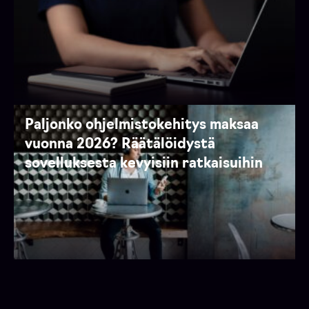
Paljonko ohjelmistokehitys maksaa
vuonna 2026? Räätälöidystä
sovelluksesta kevyisiin ratkaisuihin