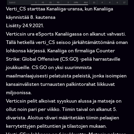
Verti_CS starttaa Kanaliiga-uransa, kun Kanaliiga
käynnistää 8. kautensa
Lisätty 24.9.2021.
Verticsin ura eSports Kanaliigassa on alkanut vahvasti.
Tällä hetkellä verti_CS seisoo järkähtämättömänä oman
lohkonsa kärjessä. Kanaliiga on firmaliiga Counter
Strike: Global Offensive (CS:GO) -peliä harrastaville
joukkueille. CS:GO on yksi suurimmista
maailmanlaajuisesti pelatuista peleistä, jonka isoimpien
kansainvälisten turnausten palkintorahat liikkuvat
miljoonissa.
Verticsin pelit alkoivat syyskuun alussa ja matseja on
ollut noin pari per viikko. Tiimin taival on alkanut 5.
divarista. Aloitus-divari määritetään tiimin pelaajien
kerrytettyjen pelituntien ja tilastojen mukaan.