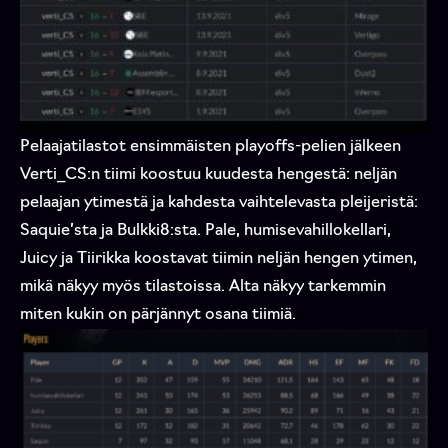
Pelaajatilastot ensimmäisten playoffs-pelien jälkeen
Verti_CS:n tiimi koostuu kuudesta hengestä: neljän
pelaajan ytimestä ja kahdesta vaihtelevasta pleijeristä:
Saquie’sta ja Bulkki8:sta. Pale, humisevahillokellari,
Juicy ja Tiirikka koostavat tiimin neljän hengen ytimen,
mikä näkyy myös tilastoissa. Alta näkyy tarkemmin
miten kukin on pärjännyt osana tiimiä.