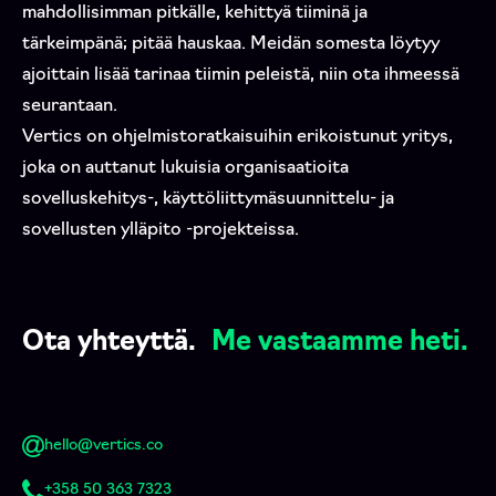
mahdollisimman pitkälle, kehittyä tiiminä ja
tärkeimpänä; pitää hauskaa. Meidän somesta löytyy
ajoittain lisää tarinaa tiimin peleistä, niin ota ihmeessä
seurantaan.
Vertics on ohjelmistoratkaisuihin erikoistunut yritys,
joka on auttanut lukuisia organisaatioita
sovelluskehitys-, käyttöliittymäsuunnittelu- ja
sovellusten ylläpito -projekteissa.
Ota yhteyttä.
Me vastaamme heti.
hello@vertics.co
+358 50 363 7323