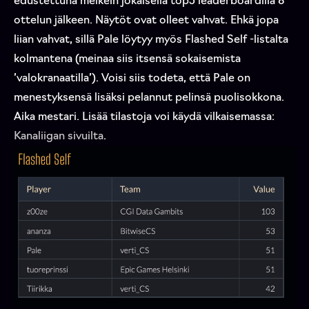
edustettuna melkein jokaisella top5 leaderboardilla 8
ottelun jälkeen. Näytöt ovat olleet vahvat. Ehkä jopa
liian vahvat, sillä Pale löytyy myös Flashed Self -listalta
kolmantena (meinaa siis itsensä sokaisemista
’valokranaatilla’). Voisi siis todeta, että Pale on
menestyksensä lisäksi pelannut pelinsä puolisokkona.
Aika mestari. Lisää tilastoja voi käydä vilkaisemassa:
Kanaliigan sivuilta
.