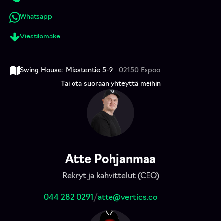
Whatsapp
Viestilomake
Swing House: Miestentie 5-9
02150 Espoo
Tai ota suoraan yhteyttä meihin
Atte Pohjanmaa
Rekryt ja kahvittelut (CEO)
044 282 0291
/
atte@vertics.co