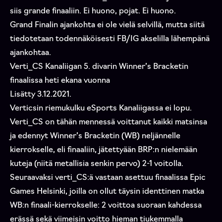
siis grande finaaliin. Ei huono, pojat. Ei huono.
Grand Finalin ajankohta ei ole vielä selvillä, mutta siitä
tiedotetaan todennäköisesti FB/IG akselilla lähempänä
ajankohtaa.
Verti_CS Kanaliigan 5. divarin Winner’s Bracketin
finaalissa heti ekana vuonna
Lisätty 3.12.2021.
Verticsin riemukulku eSports Kanaliigassa ei lopu.
Verti_CS on tähän mennessä voittanut kaikki matsinsa
ja edennyt Winner’s Bracketin (WB) neljännelle
kierrokselle, eli finaaliin, jätettyään BRP:n nielemään
kuteja (niitä metallisia senkin pervo) 2-1 voitolla.
Seuraavaksi verti_CS:ä vastaan asettuu finaalissa Epic
Games Helsinki, joilla on ollut täysin identtinen matka
WB:n finaali-kierrokselle: 2 voittoa suoraan kahdessa
erässä sekä viimeisin voitto hieman tiukemmalla