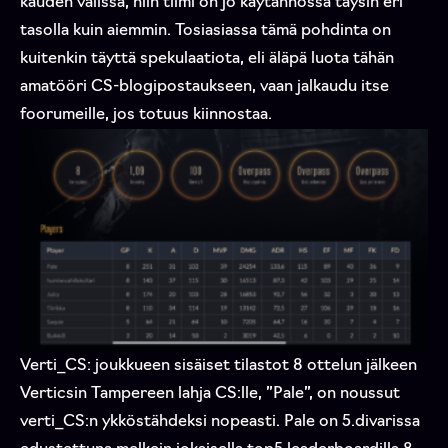
kauden välissä, niin tiimi on jo käytännössä täysin eri
tasolla kuin aiemmin. Tosiasiassa tämä pohdinta on
kuitenkin täyttä spekulaatiota, eli äläpä luota tähän
amatööri CS-blogipostaukseen, vaan jalkaudu itse
foorumeille, jos totuus kiinnostaa.
Verti_CS: joukkueen sisäiset tilastot 8 ottelun jälkeen
Verticsin Tampereen lahja CS:lle, ”Pale”, on noussut
verti_CS:n ykköstähdeksi nopeasti. Pale on 5.divarissa