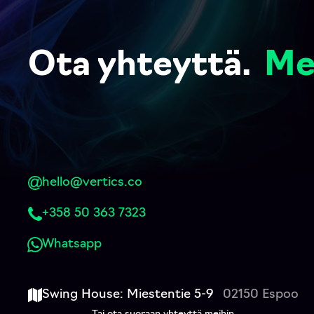
Ota yhteyttä.
Me
hello@vertics.co
+358 50 363 7323
Whatsapp
Swing House: Miestentie 5-9
02150 Espoo