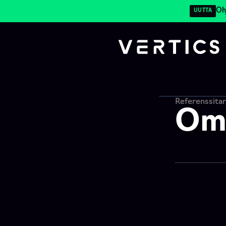
Oh
UUTTA
Referenssitar
Om