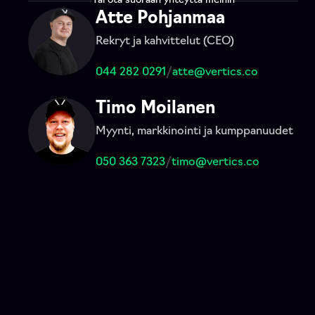
Tai ota suoraan yhteyttä meihin
Atte Pohjanmaa
Rekryt ja kahvittelut (CEO)
044 282 0291
/
atte@vertics.co
Timo Moilanen
Myynti, markkinointi ja kumppanuudet
050 363 7323
/
timo@vertics.co