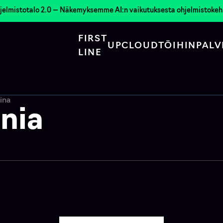
jelmistotalo 2.0 — Näkemyksemme AI:n vaikutuksesta ohjelmistoke
FIRST
UPCLOUD
TÖIHIN
PALV
LINE
ina
nia