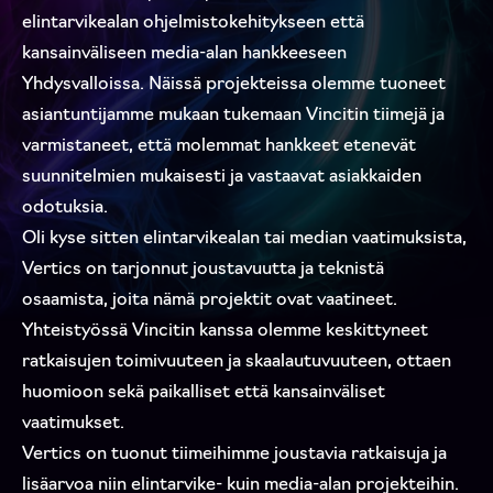
elintarvikealan ohjelmistokehitykseen että
kansainväliseen media-alan hankkeeseen
Yhdysvalloissa. Näissä projekteissa olemme tuoneet
asiantuntijamme mukaan tukemaan Vincitin tiimejä ja
varmistaneet, että molemmat hankkeet etenevät
suunnitelmien mukaisesti ja vastaavat asiakkaiden
odotuksia.
Oli kyse sitten elintarvikealan tai median vaatimuksista,
Vertics on tarjonnut joustavuutta ja teknistä
osaamista, joita nämä projektit ovat vaatineet.
Yhteistyössä Vincitin kanssa olemme keskittyneet
ratkaisujen toimivuuteen ja skaalautuvuuteen, ottaen
huomioon sekä paikalliset että kansainväliset
vaatimukset.
Vertics on tuonut tiimeihimme joustavia ratkaisuja ja
lisäarvoa niin elintarvike- kuin media-alan projekteihin.