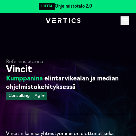
Ohjelmistotalo 2.0 →
UUTTA
Referenssitarina
Vincit
Kumppanina
elintarvikealan ja median
ohjelmistokehityksessä
Consulting
Agile
Vincitin kanssa yhteistyömme on ulottunut sekä