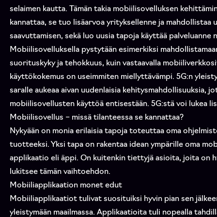
selaimen kautta. Tämän takia mobiilisovelluksen kehittämi
kannattaa, se tuo lisäarvoa yrityksellenne ja mahdollistaa
saavuttamisen, sekä luo uusia tapoja käyttää palveluanne nyk
Mobiilisovelluksella pystytään esimerkiksi mahdollistamaa
suorituskyky ja tehokkuus, kuin vastaavalla mobiiliverkkosi
käyttökokemus on useimmiten miellyttävämpi. 5G:n yleisty
saralle aukeaa aivan uudenlaisia kehitysmahdollisuuksia, jo
mobiilisovellusten käyttöä entisestään. 5G:stä voi lukea li
Mobiilisovellus – missä tilanteessa se kannattaa?
Nykyään on monia erilaisia tapoja toteuttaa oma ohjelmisto
tuotteeksi. Yksi tapa on rakentaa idean ympärille oma mob
applikaatio eli äppi. On kuitenkin tiettyjä asioita, joita o
lukitsee tämän vaihtoehdon.
Mobiiliapplikaation monet edut
Mobiiliapplikaatiot tulivat suosituiksi hyvin pian sen jälke
yleistymään maailmassa. Applikaatioita tuli nopealla tahdill