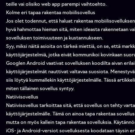
teille vai olisiko web app parempi vaihtoehto.
Kolme eri tapaa rakentaa mobiilisovellus
Jos olet todennut, että haluat rakentaa mobiilisovellukse
hyvä hahmottaa hieman sitä, miten ideasta rakennetaan valm
sovelluksen toimivuuteen ja kustannukseen.
Syy, miksi näitä asioita on tärkeä miettiä, on se, että markk
käyttöjärjestelmiä, jotka eivät kommunikoi kovinkaan suor
Googlen Android vaativat sovelluksen koodilta aivan erilai
käyttöjärjestelmät nauttivat valtavaa suosiota. Menestyvän
siis löytyä kummallekin käyttöjärjestelmälle. Tässä artikkel
miten tällainen sovellus syntyy.
Natiivisovellus
Natiivisovellus tarkoittaa sitä, että sovellus on tehty vart
käyttöjärjestelmälle. Tämä on ainoa tapa rakentaa sovellus,
mutta on myös kallein tapa rakentaa sovelluksia. Käytännös
iOS- ja Android-versiot sovelluksesta koodataan täysin er