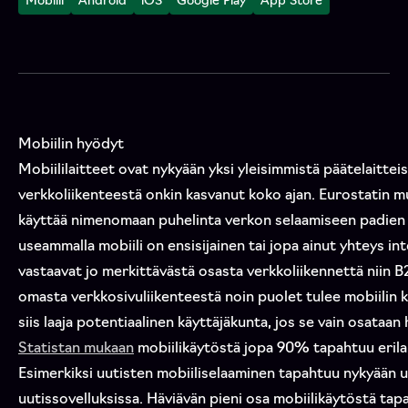
Mobiili
Android
iOS
Google Play
App Store
Mobiilin hyödyt
Mobiililaitteet ovat nykyään yksi yleisimmistä päätelaitteis
verkkoliikenteestä onkin kasvanut koko ajan. Eurostatin 
käyttää nimenomaan puhelinta verkon selaamiseen padien t
useammalla mobiili on ensisijainen tai jopa ainut yhteys int
vastaavat jo merkittävästä osasta verkkoliikennettä niin B
omasta verkkosivuliikenteestä noin puolet tulee mobiilin ka
siis laaja potentiaalinen käyttäjäkunta, jos se vain osataan
Statistan mukaan
mobiilikäytöstä jopa 90% tapahtuu erilai
Esimerkiksi uutisten mobiiliselaaminen tapahtuu nykyään u
uutissovelluksissa. Häviävän pieni osa mobiilikäytöstä tap