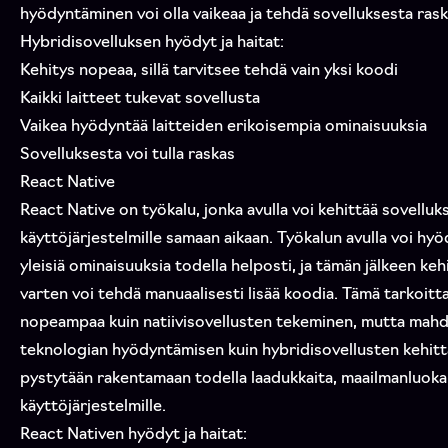
hyödyntäminen voi olla vaikeaa ja tehdä sovelluksesta rask
Hybridisovelluksen hyödyt ja haitat:
Kehitys nopeaa, sillä tarvitsee tehdä vain yksi koodi
Kaikki laitteet tukevat sovellusta
Vaikea hyödyntää laitteiden erikoisempia ominaisuuksia
Sovelluksesta voi tulla raskas
React Native
React Native on työkalu, jonka avulla voi kehittää sovelluksi
käyttöjärjestelmille samaan aikaan. Työkalun avulla voi hyöd
yleisiä ominaisuuksia todella helposti, ja tämän jälkeen k
varten voi tehdä manuaalisesti lisää koodia. Tämä tarkoit
nopeampaa kuin natiivisovellusten tekeminen, mutta mahdo
teknologian hyödyntämisen kuin hybridisovellusten kehit
pystytään rakentamaan todella laadukkaita, maailmanluokan 
käyttöjärjestelmille.
React Nativen hyödyt ja haitat: