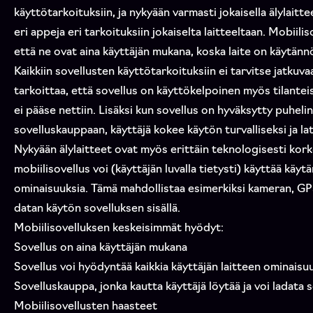
käyttötarkoituksiin, ja nykyään varmasti jokaisella älylaitt
eri appeja eri tarkoituksiin jokaiselta laitteeltaan. Mobiil
että ne ovat aina käyttäjän mukana, koska laite on käytänn
Kaikkiin sovellusten käyttötarkoituksiin ei tarvitse jatkuv
tarkoittaa, että sovellus on käyttökelpoinen myös tilanteiss
ei pääse nettiin. Lisäksi kun sovellus on hyväksytty puhel
sovelluskauppaan, käyttäjä kokee käytön turvalliseksi ja l
Nykyään älylaitteet ovat myös erittäin teknologisesti korkea
mobiilisovellus voi (käyttäjän luvalla tietysti) käyttää käyt
ominaisuuksia. Tämä mahdollistaa esimerkiksi kameran, GPS
datan käytön sovelluksen sisällä.
Mobiilisovelluksen keskeisimmät hyödyt:
Sovellus on aina käyttäjän mukana
Sovellus voi hyödyntää kaikkia käyttäjän laitteen ominaisu
Sovelluskauppa, jonka kautta käyttäjä löytää ja voi ladata 
Mobiilisovellusten haasteet