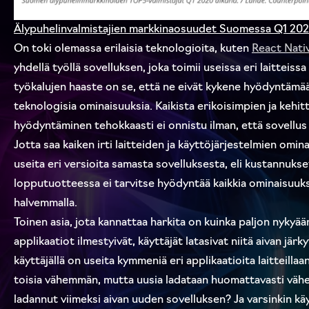
Älypuhelinvalmistajien markkinaosuudet Suomessa Q1 202
On toki olemassa erilaisia teknologioita, kuten
React Nati
yhdellä työllä sovelluksen, joka toimii useissa eri laitteissa
työkalujen haaste on se, että ne eivät kykene hyödyntämään
teknologisia ominaisuuksia. Kaikista erikoisimpien ja keh
hyödyntäminen tehokkaasti ei onnistu ilman, että sovellus r
Jotta saa kaiken irti laitteiden ja käyttöjärjestelmien omina
useita eri versioita samasta sovelluksesta, eli kustannuks
lopputuotteessa ei tarvitse hyödyntää kaikkia ominaisuuk
halvemmalla.
Toinen asia, jota kannattaa harkita on kuinka paljon nykyää
applikaatiot ilmestyivät, käyttäjät latasivat niitä aivan järk
käyttäjällä on useita kymmeniä eri applikaatioita laitteill
toisia vähemmän, mutta uusia ladataan huomattavasti vähem
ladannut viimeksi aivan uuden sovelluksen? Ja varsinkin käyt