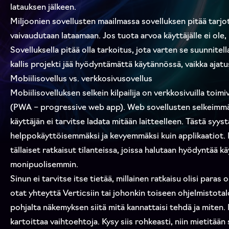
latauksen jälkeen.
Miljoonien sovellusten maailmassa sovelluksen pitää tarjota
vaivaudutaan lataamaan. Jos tuota arvoa käyttäjälle ei ole,
Sovelluksella pitää olla tarkoitus, jota varten se suunnite
kallis projekti jää hyödyntämättä käytännössä, vaikka ajatus
Mobiilisovellus vs. verkkosivusovellus
Mobiilisovelluksen selkein kilpailija on verkkosivuilla toimi
(PWA – progressive web app). Web sovellusten selkeimmät
käyttäjän ei tarvitse ladata mitään laitteelleen. Tästä syys
helppokäyttöisemmäksi ja kevyemmäksi kuin applikaatiot. M
tällaiset ratkaisut tilanteissa, joissa halutaan hyödyntää k
monipuolisemmin.
Sinun ei tarvitse itse tietää, millainen ratkaisu olisi paras 
otat yhteyttä Verticsiin tai johonkin toiseen ohjelmistotal
pohjalta näkemyksen siitä mitä kannattaisi tehdä ja miten.
kartoittaa vaihtoehtoja. Kysy siis rohkeasti, niin mietitään