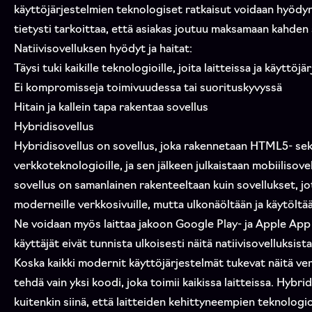
käyttöjärjestelmien teknologiset ratkaisut voidaan hyödyn
tietysti tarkoittaa, että asiakas joutuu maksamaan kahde
Natiivisovelluksen hyödyt ja haitat:
Täysi tuki kaikille teknologioille, joita laitteissa ja käyttöj
Ei kompromisseja toimivuudessa tai suorituskyvyssä
Hitain ja kallein tapa rakentaa sovellus
Hybridisovellus
Hybridisovellus on sovellus, joka rakennetaan HTML5- sek
verkkoteknologioille, ja sen jälkeen julkaistaan mobiilisov
sovellus on samanlainen rakenteeltaan kuin sovellukset, j
moderneille verkkosivuille, mutta ulkonäöltään ja käytöltää
Ne voidaan myös laittaa jakoon Google Play- ja Apple App 
käyttäjät eivät tunnista ulkoisesti näitä natiivisovelluksista
Koska kaikki modernit käyttöjärjestelmät tukevat näitä ve
tehdä vain yksi koodi, joka toimii kaikissa laitteissa. Hybr
kuitenkin siinä, että laitteiden kehittyneempien teknologi