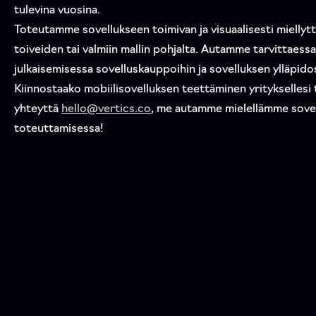
tulevina vuosina.
Toteutamme sovellukseen toimivan ja visuaalisesti miellyt
toiveiden tai valmiin mallin pohjalta. Autamme tarvittaes
julkaisemisessa sovelluskauppoihin ja sovelluksen ylläpido
Kiinnostaako mobiilisovelluksen teettäminen yrityksellesi 
yhteyttä
hello@vertics.co
, me autamme mielellämme sovel
toteuttamisessa!