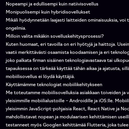
Nopeampi ja edullisempi kuin natiivisovellus
Monipuolisempi kuin hybridisovellukset
Mikäli hyödynnetään laajasti laitteiden ominaisuuksia, voi 
ongelmia.
Milloin valita mikäkin sovelluskehitysprosessi?
Kuten huomaat, eri tavoilla on eri hyötyjä ja haittoja. Use
vaatii merkittävästi osaamista koodaamisen ja eri teknolog
joko palkata firman sisäinen teknologiavastaava tai ulkopu
tapauksessa on tärkeää käyttää tähän aikaa ja ajatusta, sill
mobiilisovellus ei löydä käyttäjiä.
Käyttämämme teknologiat mobiilikehitykseen
Me toteutamme mobiilisovelluksia asiakkaan toiveiden ja 
yleisimmille mobiilialustoille – Androidille ja iOS:lle. Mo
yleisimmin JavaScript-pohjaisia React, React Native ja Nod
mahdollistavat nopean ja modulaarisen kehittämisen useil
testanneet myös Googlen kehittämää Flutteria, joka tulee