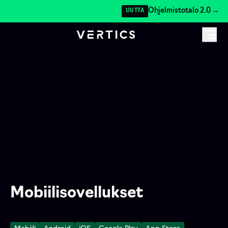
Ohjelmistotalo 2.0 →
UUTTA
Mobiili
sovellukset