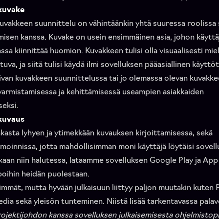
kuvake
uvakkeen suunnittelu on vähintäänkin yhtä suuressa roolissa
misen kanssa. Kuvake on usein ensimmäinen asia, johon käyttä
sa kiinnittää huomion. Kuvakkeen tulisi olla visuaalisesti miel
uva, ja siitä tulisi käydä ilmi sovelluksen pääasiallinen käytt
an kuvakkeen suunnittelussa tai jo olemassa olevan kuvakk
armistamisessa ja kehittämisessä useampien asiakkaiden
eksi.
kuvaus
asta lyhyen ja ytimekkään kuvauksen kirjoittamisessa, sekä
oinnissa, jotta mahdollisimman moni käyttäjä löytäisi sovell
kaan niin halutessa, lataamme sovelluksen Google Play ja App
oihin heidän puolestaan.
immät, mutta hyvään julkaisuun liittyy paljon muutakin kuten 
edia sekä yleisön tunteminen. Niistä lisää tarkentavassa palav
ojektijohdon kanssa sovelluksen julkaisemisesta ohjelmistop