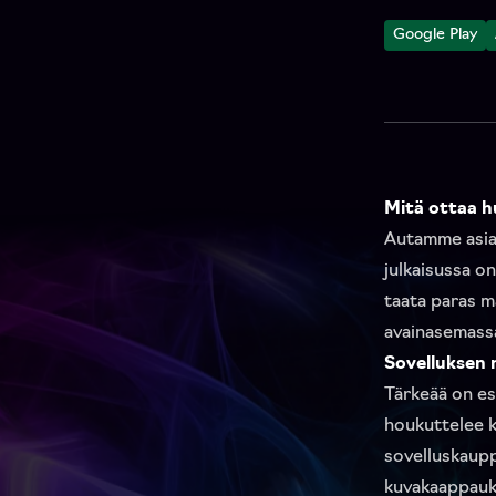
Google Play
Mitä ottaa h
Autamme asiak
julkaisussa o
taata paras ma
avainasemass
Sovelluksen 
Tärkeää on es
houkuttelee k
sovelluskaupp
kuvakaappauks