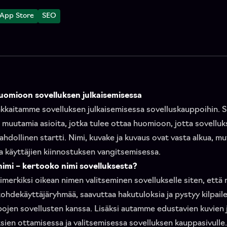
App Store
SEO
uomioon sovelluksen julkaisemisessa
kaitamme sovelluksen julkaisemisessa sovelluskauppoihin. 
n muutamia asioita, jotka tulee ottaa huomioon, jotta sovelluk
hdollinen startti. Nimi, kuvake ja kuvaus ovat vasta alkua, mut
a käyttäjien kiinnostuksen vangitsemisessa.
nimi – kertooko nimi sovelluksesta?
imerkiksi oikean nimen valitseminen sovellukselle siten, että 
ohdekäyttäjäryhmää, saavuttaa hakutuloksia ja pystyy kilpai
ojen sovellusten kanssa. Lisäksi autamme edustavien kuvien 
ien ottamisessa ja valitsemisessa sovelluksen kauppasivulle.