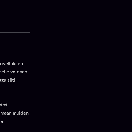
Sovelluksen
selle voidaan
ta silti
nimi
lemaan muiden
ja