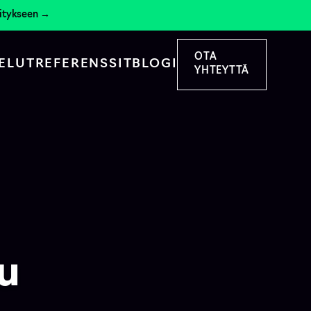
hitykseen →
OTA
ELUT
REFERENSSIT
BLOGI
YHTEYTTÄ
su