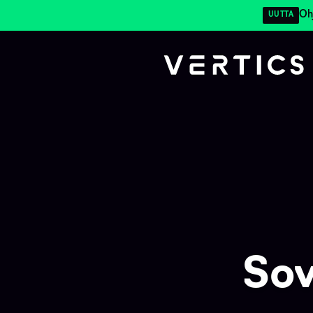
Oh
UUTTA
Sov