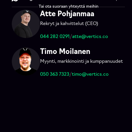
Tai ota suoraan yhteyttä meihin
Atte Pohjanmaa
Rekryt ja kahvittelut (CEO)
044 282 0291
/
atte@vertics.co
Timo Moilanen
Myynti, markkinointi ja kumppanuudet
050 363 7323
/
timo@vertics.co