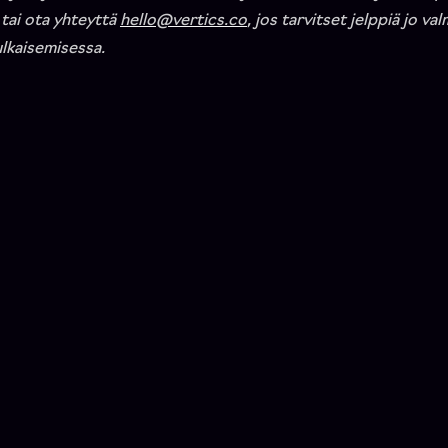
 tai ota yhteyttä
hello@vertics.co
, jos tarvitset jelppiä jo val
ulkaisemisessa.