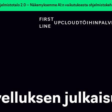
jelmistotalo 2.0 — Näkemyksemme AI:n vaikutuksesta ohjelmistoke
FIRST
UPCLOUD
TÖIHIN
PALV
LINE
elluksen julkai