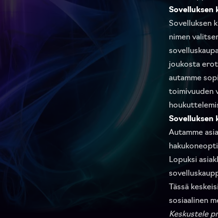
Sovelluksen 
Sovelluksen k
nimen valitse
sovelluskaupas
joukosta erott
autamme sopiv
toimivuuden v
houkuttelemis
Sovelluksen 
Autamme asiak
hakukoneoptim
Lopuksi asiak
sovelluskaupp
Tässä keskeis
sosiaalinen m
Keskustele pr