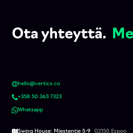
Ota yhteyttä.
Me
hello@vertics.co
+358 50 363 7323
Whatsapp
Swing House: Miestentie 5-9
02150 Espoo