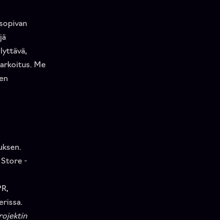
 sopivan
jä
lyttävä,
ötarkoitus. Me
een
uksen.
 Store -
PR,
erissa.
rojektin